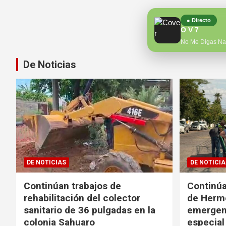
● Directo
O V 7
No Me Digas N
De Noticias
DE NOTICIAS
DE NOTICIA
Continúan trabajos de
Continúa
rehabilitación del colector
de Hermo
sanitario de 36 pulgadas en la
emergen
colonia Sahuaro
especial