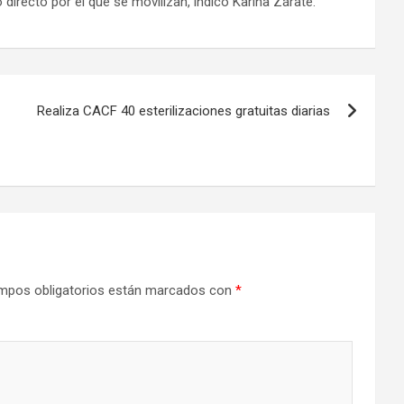
directo por el que se movilizan, indicó Karina Zárate.
Realiza CACF 40 esterilizaciones gratuitas diarias
mpos obligatorios están marcados con
*