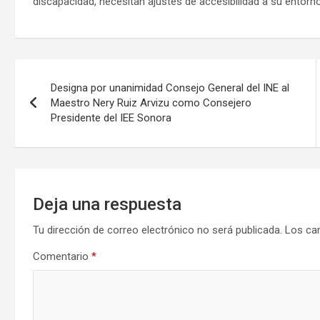
discapacidad, necesitan ajustes de accesibilidad a su entorno 
Navegación
Designa por unanimidad Consejo General del INE al
de
Maestro Nery Ruiz Arvizu como Consejero
Presidente del IEE Sonora
entradas
Deja una respuesta
Tu dirección de correo electrónico no será publicada.
Los ca
Comentario
*