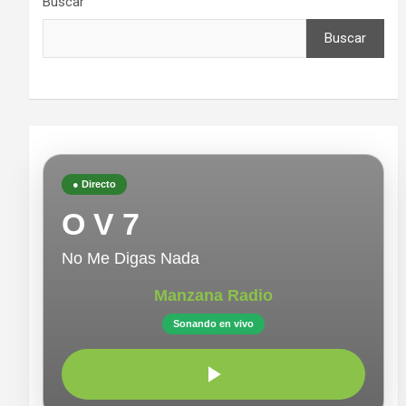
Buscar
Buscar
● Directo
O V 7
No Me Digas Nada
Manzana Radio
Sonando en vivo