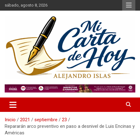
Saltar
sábado, agosto 8, 2026
al
contenido
Alejandro Islas Galarza
Mi Carta de Hoy
Inicio
2021
septiembre
23
Repararán arco preventivo en paso a desnivel de Luis Encinas y
Américas