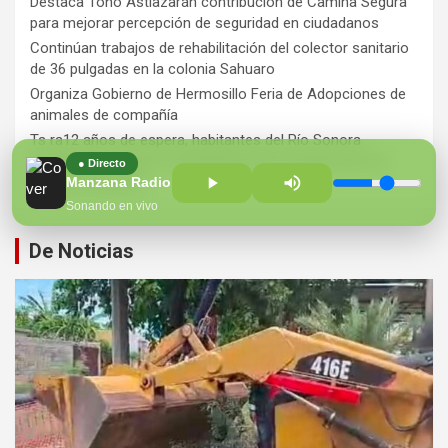
Destaca Toño Astiazarán contribución de Camina Segura
para mejorar percepción de seguridad en ciudadanos
Continúan trabajos de rehabilitación del colector sanitario
de 36 pulgadas en la colonia Sahuaro
Organiza Gobierno de Hermosillo Feria de Adopciones de
animales de compañía
Ts ra12 años de espera, habitantes del Río Sonora
agradecen a Durazo y Sheinbaum por construcción de
● Directo
Hospital Regional
Manzana Radio 100.7 FM
Sonando en vivo
De Noticias